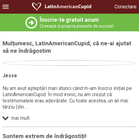
Conectare
Înscrie-te gratuit acum
Creează-ți propria poveste de succes!
Mulțumesc, LatinAmericanCupid, că ne-ai ajutat
să ne îndrăgostim
Jesse
Nu am avut așteptări mari atunci când m-am înscris inițial pe
LatinAmericanCupid. În mod ironic, nu am crezut că
testimonialele erau adevărate. Cu toate acestea, un an mai
târziu (din
mai mult
Suntem extrem de îndrăgostiți!