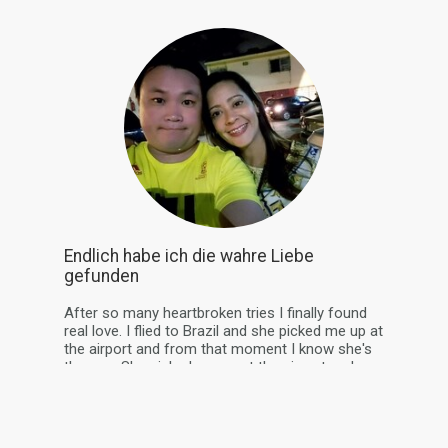
Endlich habe ich die wahre Liebe
gefunden
After so many heartbroken tries I finally found
real love. I flied to Brazil and she picked me up at
the airport and from that moment I know she's
the one. She picked me up at the airport and we
went to have breakfast together. I was pretty
tired after spending 20+ hours on the trip.&#...
mehr