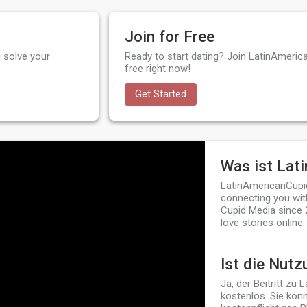
Join for Free
 solve your
Ready to start dating? Join LatinAmeric
free right now!
Get Started
Was ist Lat
LatinAmericanCupid
connecting you with
Cupid Media since 
love stories online.
Ist die Nutz
Ja, der Beitritt zu 
kostenlos. Sie könn