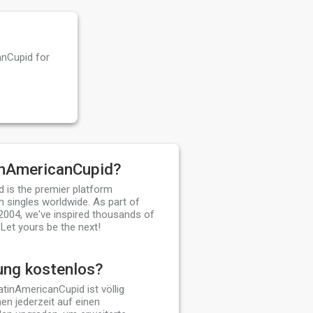
anCupid for
inAmericanCupid?
 is the premier platform
 singles worldwide. As part of
2004, we've inspired thousands of
 Let yours be the next!
ung kostenlos?
LatinAmericanCupid ist völlig
en jederzeit auf einen