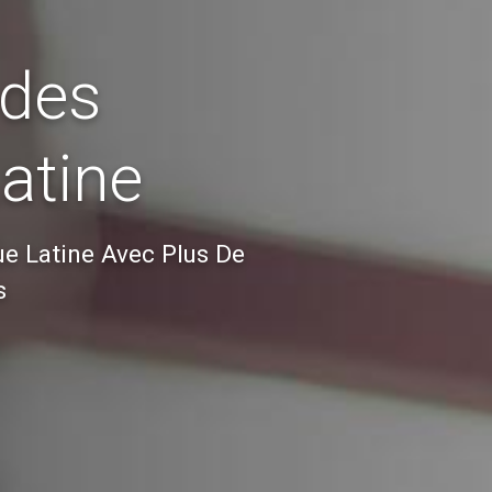
 des
Latine
e Latine Avec Plus De
s