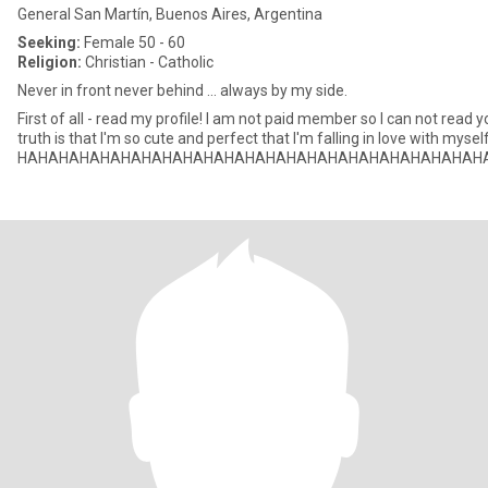
General San Martín, Buenos Aires, Argentina
Seeking:
Female 50 - 60
Religion:
Christian - Catholic
Never in front never behind ... always by my side.
First of all - read my profile! I am not paid member so I can not read
truth is that I'm so cute and perfect that I'm falling in love with mysel
HAHAHAHAHAHAHAHAHAHAHAHAHAHAHAHAHAHAHAHAHAHAH