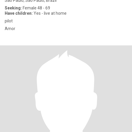
São Paulo, São Paulo, Brazil
Seeking:
Female 48 - 69
Have children:
Yes - live at home
pilot
Amor