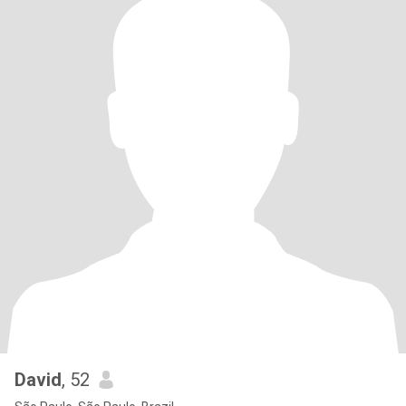
David
, 52