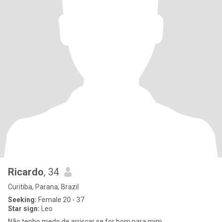
Ricardo
, 34
Curitiba, Parana, Brazil
Seeking:
Female 20 - 37
Star sign:
Leo
Não tenho medo de arriscar se for bom para mim.