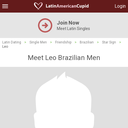
Login
Join Now
Meet Latin Singles
Latin Dating
>
Single Men
>
Friendship
>
Brazilian
>
Star Sign
>
Leo
Meet Leo Brazilian Men