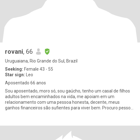
rovani
, 66
Uruguaiana, Rio Grande do Sul, Brazil
Seeking:
Female 43 - 55
Star sign:
Leo
Aposentado 66 anos
Sou aposentado, moro só, sou gaúcho, tenho um casal de filhos
adultos bem encaminhados na vida, me apoiam em um
relacionamento com uma pessoa honesta, decente, meus
ganhos financeiros são sufientes para viver bem. Procuro pessoa
que não fume, não beb