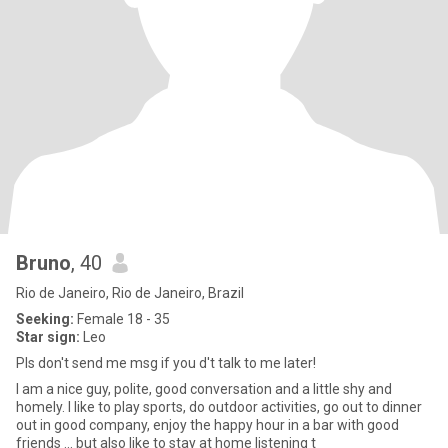
Bruno
, 40
Rio de Janeiro, Rio de Janeiro, Brazil
Seeking:
Female 18 - 35
Star sign:
Leo
Pls don't send me msg if you d't talk to me later!
I am a nice guy, polite, good conversation and a little shy and
homely. I like to play sports, do outdoor activities, go out to dinner
out in good company, enjoy the happy hour in a bar with good
friends ... but also like to stay at home listening t