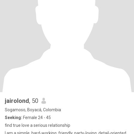
jairolond
, 50
Sogamoso, Boyacá, Colombia
Seeking:
Female 24 - 45
find true love a serious relationship
I am a simple, hard-working, friendly, party-loving, detail-oriented,