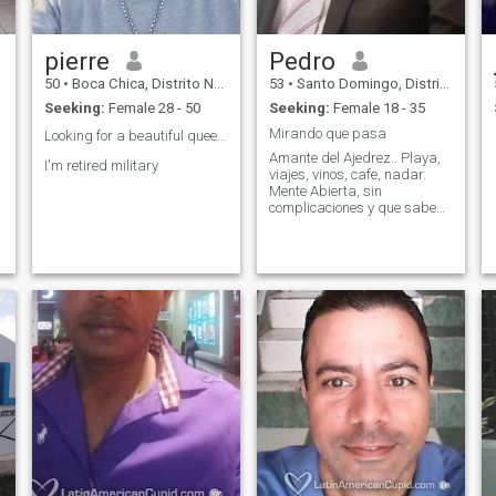
pierre
Pedro
50
•
Boca Chica, Distrito Nacional, Dominican Republic
53
•
Santo Domingo, Distrito Nacional, Dominican Republic
Seeking:
Female 28 - 50
Seeking:
Female 18 - 35
Mirando que pasa
Looking for a beautiful queen ❣️
Amante del Ajedrez.. Playa,
I'm retired military
viajes, vinos, cafe, nadar.
Mente Abierta, sin
complicaciones y que sabe
respetar las decisiones de
los demas..