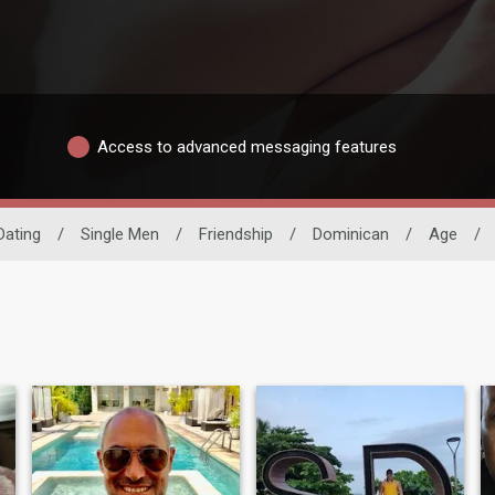
Access to advanced messaging features
Dating
/
Single Men
/
Friendship
/
Dominican
/
Age
/