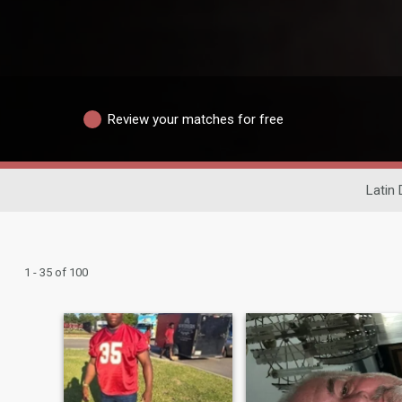
Review your matches for free
Latin 
1 - 35 of 100