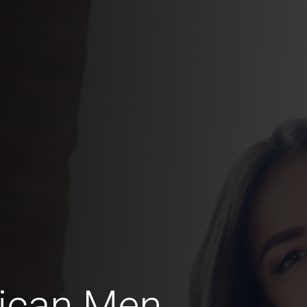
ican Men