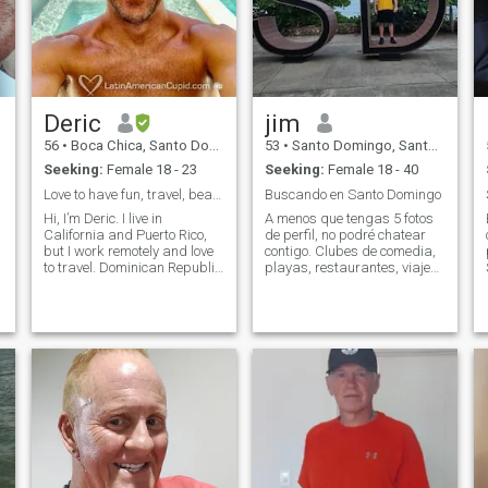
Deric
jim
56
•
Boca Chica, Santo Domingo, Dominican Republic
53
•
Santo Domingo, Santo Domingo, Dominican Republic
Seeking:
Female 18 - 23
Seeking:
Female 18 - 40
Love to have fun, travel, beaches
Buscando en Santo Domingo
Hi, I’m Deric. I live in
A menos que tengas 5 fotos
California and Puerto Rico,
de perfil, no podré chatear
but I work remotely and love
contigo. Clubes de comedia,
to travel. Dominican Republic
playas, restaurantes, viajes,
and the Caribbean are some
música y relajarme en casa
of my favorite places to go. I
con mi futura esposa. Soy
love to have fun, travel,
apasionada, atenta y
beaches, drinks, and great
desinhibida. Si tienes
conversation over dinn
insomnio, solo pregúntame
sobre inmunología, genética,
virología o endocrinología, te
garantizo una reversión
inmediata de tu condición
jajaja. Alguien a quien no le
importa lo que estamos
haciendo mientras estemos
juntos. Ser desinhibido,