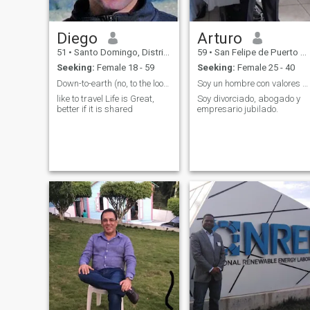
Diego
Arturo
51
•
Santo Domingo, Distrito Nacional, Dominican Republic
59
•
San Felipe de Puerto Plata, Puerto Plata, Dominican Republic
Seeking:
Female 18 - 59
Seeking:
Female 25 - 40
Down-to-earth (no, to the looks or social status)
Soy un hombre con valores de Cristo
like to travel Life is Great,
Soy divorciado, abogado y
better if it is shared
empresario jubilado.