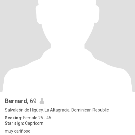
Bernard
, 69
Salvaleón de Higüey, La Altagracia, Dominican Republic
Seeking:
Female 25 - 45
Star sign:
Capricorn
muy cariñoso