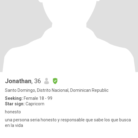
Jonathan
, 36
Santo Domingo, Distrito Nacional, Dominican Republic
Seeking:
Female 18 - 99
Star sign:
Capricorn
honesto
una persona seria honesto y responsable que sabe los que busca
en la vida