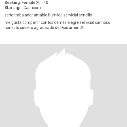
Seeking:
Female 20 - 40
Star sign:
Capricorn
serio trabajador amable humilde servicial sencillo
me gusta compartir con los demás alegre servicial cariñoso
honesto sincero agradecido de Dios amén 🙏