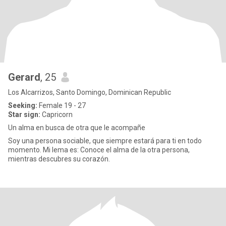
Gerard
, 25
Los Alcarrizos, Santo Domingo, Dominican Republic
Seeking:
Female 19 - 27
Star sign:
Capricorn
Un alma en busca de otra que le acompañe
Soy una persona sociable, que siempre estará para ti en todo
momento. Mi lema es: Conoce el alma de la otra persona,
mientras descubres su corazón.