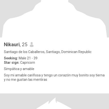
Nikauri
, 25
Santiago de los Caballeros, Santiago, Dominican Republic
Seeking:
Male 21 - 39
Star sign:
Capricorn
Simpática y amable
Soy mi amable cariñosa y tengo un corazón muy bonito soy tierna
y no me gustan las mentiras