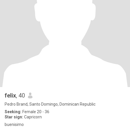
felix
, 40
Pedro Brand, Santo Domingo, Dominican Republic
Seeking:
Female 20 - 36
Star sign:
Capricorn
buenisimo