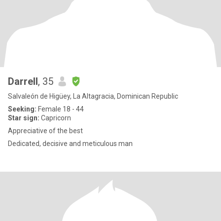
Darrell
, 35
Salvaleón de Higüey, La Altagracia, Dominican Republic
Seeking:
Female 18 - 44
Star sign:
Capricorn
Appreciative of the best
Dedicated, decisive and meticulous man