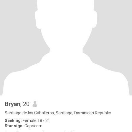
Bryan
, 20
Santiago de los Caballeros, Santiago, Dominican Republic
Seeking:
Female 18 - 21
Star sign:
Capricorn