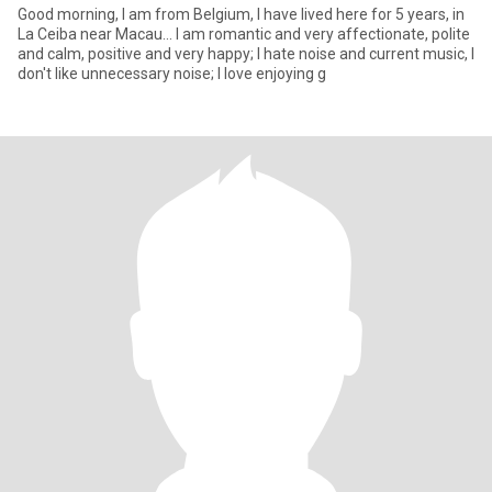
Good morning, I am from Belgium, I have lived here for 5 years, in
La Ceiba near Macau... I am romantic and very affectionate, polite
and calm, positive and very happy; I hate noise and current music, I
don't like unnecessary noise; I love enjoying g