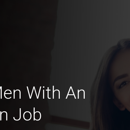
Men With An
on Job