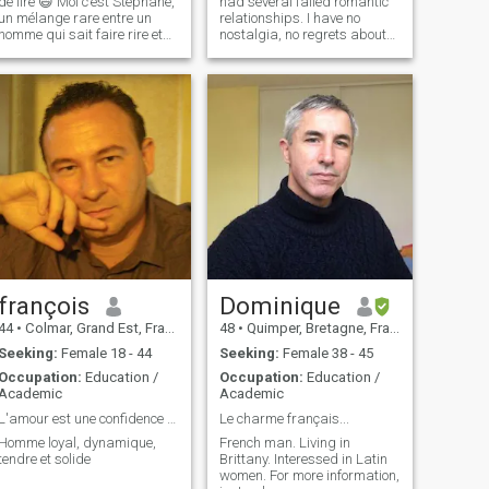
e lire 😄 Moi c’est Stephane,
had several failed romantic
un mélange rare entre un
relationships. I have no
homme qui sait faire rire et
nostalgia, no regrets about
un homme qui sait écouter
my past. Each experience
(oui, ça existe encore !). Je
has helped me grow
suis ici pour autre chose
intellectually. I am well
qu’une collection de matchs :
educated and have great
je cherche une vraie connex
respect for others. Without
bragging, I can say t
françois
Dominique
44
•
Colmar, Grand Est, France
48
•
Quimper, Bretagne, France
Seeking:
Female 18 - 44
Seeking:
Female 38 - 45
Occupation:
Education /
Occupation:
Education /
Academic
Academic
L'amour est une confidence partagée
Le charme français...
Homme loyal, dynamique,
French man. Living in
tendre et solide
Brittany. Interessed in Latin
women. For more information,