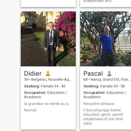
independent and
affectionate. Spanish
resident in France
Didier
Pascal
59
•
Bergerac, Nouvelle-Aquitaine, France
68
•
Nancy, Grand Est, France
Seeking:
Female 34 - 43
Seeking:
Female 39 - 58
Occupation:
Education /
Occupation:
Education /
Academic
Academic
la grandeur se mérite au quotidien
Rencontre sérieuse
Normal
H bon physique, bonne
éducation, gentil, sportif,
respectueux ch son âme
sœur