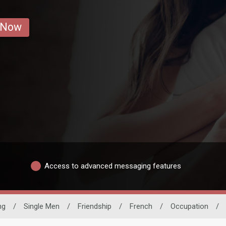
 Now
Access to advanced messaging features
ng
/
Single Men
/
Friendship
/
French
/
Occupation
/