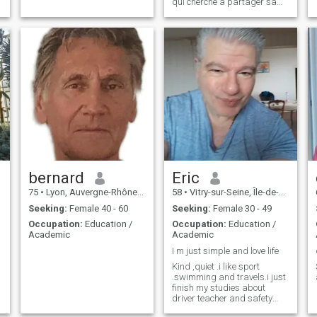
qui cherche à partager sa
joie de vivre et une ambition
intellectuelle et sociale. Je
suis fondamentalement
métissée de par les origines
de ma mère et même si je
suis bapti
bernard
Eric
75
•
Lyon, Auvergne-Rhône-Alpes, France
58
•
Vitry-sur-Seine, Île-de-France, France
Seeking:
Female 40 - 60
Seeking:
Female 30 - 49
Occupation:
Education /
Occupation:
Education /
Academic
Academic
I m just simple and love life
Kind ,quiet .i like sport
.swimming and travels.i just
finish my studies about
driver teacher and safety
road teacher..i converted .