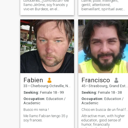
conocerles, ¿cómo están? Me
calme, posé, intelligent,
llamo Jérôme, soy francés y
gentil, attentionné,
vivo en Burdeos, en el
bienveillant, spirituel avec
suroeste de Francia. Me
des valeurs... J'accorde
encantan los idiomas, viajar
beaucoup d'importance à la
y conocer nuevas culturas
santé mentale et au bien-être
también. De hecho, me gusta
en général, en pratiquant
mucho hablar español, pero
des activités physiques.
me falta práct
J'aime les petit
Fabien
Francisco
33
•
Cherbourg-Octeville, Normandie, France
45
•
Strasbourg, Grand Est, France
Seeking:
Female 18 - 99
Seeking:
Female 18 - 38
Occupation:
Education /
Occupation:
Education /
Academic
Academic
Busco mi reina !
Chico en busca de un final feliz
Me llamo Fabian tengo 35 y
Attractive man, with higher
soy frances.
education, good sense of
humor, financially