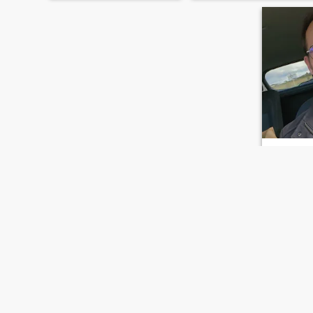
hi
49
•
Blois, Cen
Seeking:
F
Occupati
Academic
Simple, ki
and sensitive. I love 
music. I am a trainer in boiler
making and
school. I a
future wife
marriage
FIRST
PREVIOUS