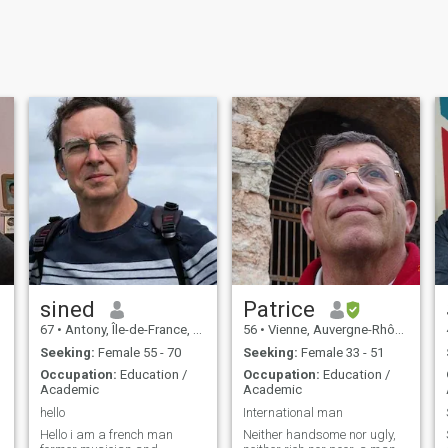
sined
Patrice
67
•
Antony, Île-de-France, France
56
•
Vienne, Auvergne-Rhône-Alpes, France
Seeking:
Female 55 - 70
Seeking:
Female 33 - 51
Occupation:
Education /
Occupation:
Education /
Academic
Academic
hello
International man
Hello i am a french man
Neither handsome nor ugly,