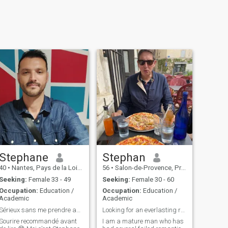
Stephane
Stephan
40
•
Nantes, Pays de la Loire, France
56
•
Salon-de-Provence, Provence-Alpes-Côte d'Azur, France
Seeking:
Female 33 - 49
Seeking:
Female 30 - 60
Occupation:
Education /
Occupation:
Education /
Academic
Academic
Sérieux sans me prendre au sérieux (sauf en amour)
Looking for an everlasting relationship of love
Sourire recommandé avant
I am a mature man who has