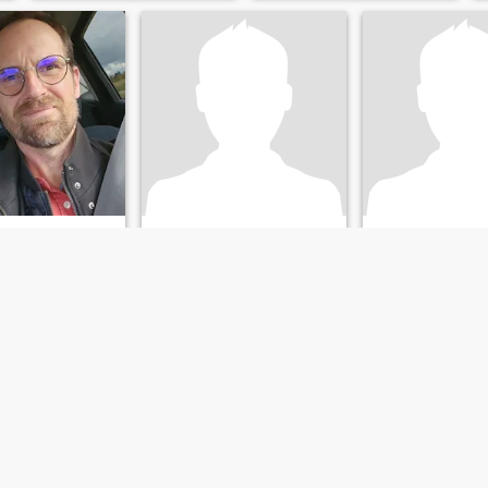
Christophe
Anton
tre-Val de Loire, France
49
•
Strasbourg, Grand Est, France
51
•
Neuilly-sur-Seine, Île-de
emale 30 - 50
Seeking:
Female 18 - 50
Seeking:
Female 
on:
Education /
Occupation:
Education /
Occupation:
Educ
Academic
Academic
Just a perfect gentleman
nd, understanding
art and
Séparé récemment je me
Hombre de 57 año
sens seul. Je voudrais
divorciado
 welding in a
rencontrer une personne avec
m looking for my
qui discuter et partager des
 for a happy
moments.