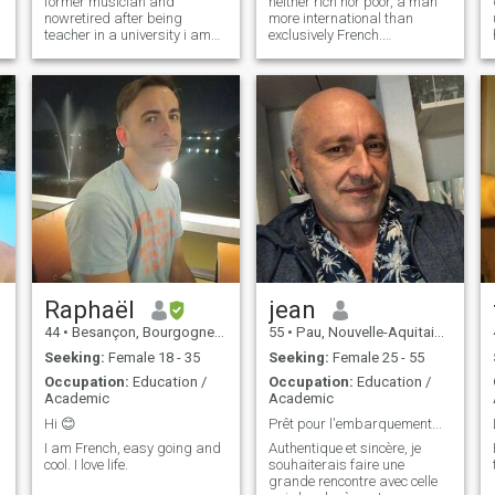
former musician and
neither rich nor poor, a man
d
nowretired after being
more international than
teacher in a university i am
exclusively French.
tender soft entitled
Characteristics due to my
passionate sensual
long period spent in Asia. I
gamebased on and i want to
love life.Ni beau ni laid, ni
share all pleasure and all
riche ni pauvre, homme plutôt
what life can avoide us with
international
a woman for all life if it is
qu’exclusivement fran
possible .
Raphaël
jean
44
•
Besançon, Bourgogne-Franche-Comté, France
55
•
Pau, Nouvelle-Aquitaine, France
Seeking:
Female 18 - 35
Seeking:
Female 25 - 55
Occupation:
Education /
Occupation:
Education /
Academic
Academic
Hi 😊
Prêt pour l'embarquement...
I am French, easy going and
Authentique et sincère, je
cool. I love life.
souhaiterais faire une
grande rencontre avec celle