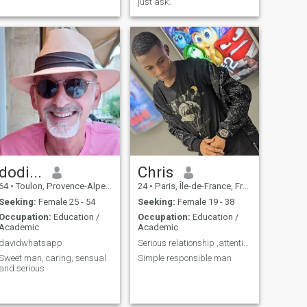
just ask.
dodi...
Chris
64
•
Toulon, Provence-Alpes-Côte d'Azur, France
24
•
Paris, Île-de-France, France
Seeking:
Female 25 - 54
Seeking:
Female 19 - 38
Occupation:
Education /
Occupation:
Education /
Academic
Academic
davidwhatsapp
Serious relationship ,attention,honest,hardwork ,r...
Sweet man, caring, sensual
Simple responsible man
and serious