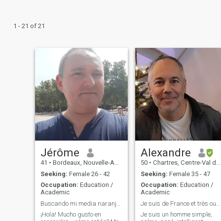
1 - 21 of 21
Jérôme
Alexandre
41
•
Bordeaux, Nouvelle-Aquitaine, France
50
•
Chartres, Centre-Val de Loire, France
Seeking:
Female 26 - 42
Seeking:
Female 35 - 47
Occupation:
Education /
Occupation:
Education /
Academic
Academic
Buscando mi media naranja, el sol de mi vida...
Je suis de France et très ouvert d'esprit !
¡Hola! Mucho gusto en
Je suis un homme simple,