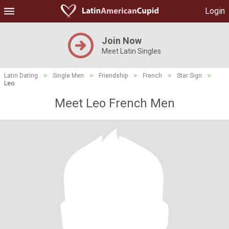
Login
Join Now
Meet Latin Singles
Latin Dating
>
Single Men
>
Friendship
>
French
>
Star Sign
>
Leo
Meet Leo French Men