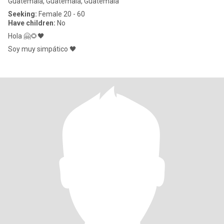
Guatemala, Guatemala, Guatemala
Seeking:
Female 20 - 60
Have children:
No
Hola 🤗🌻🖤
Soy muy simpático 🖤