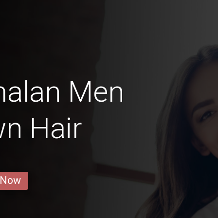
malan Men
n Hair
 Now