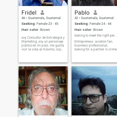
Fridel
Pablo
46
•
Guatemala, Guatemala, Guatemala
42
•
Guatemala, Guatemala, Guatemala
Seeking:
Female 23 - 45
Seeking:
Female 24 - 44
Hair color:
Brown
Hair color:
Brown
looking to meet the right person to share life..
soy Consultor de Estrategia y
Marketing, soy un personaje
Entrepreneur, aviation fan,
público en mi país, me gusta
business professional,
vivir la vida al máximo, soy
looking for a partner in crime
muy fiel, hogareño, tengo un
gran sentido de la familia y
de proteger a las personas
que amo soy divorciado, ,
deseo rehacer mi vida,