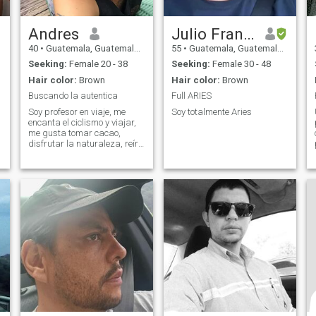
Andres
Julio Francisco
40
•
Guatemala, Guatemala, Guatemala
55
•
Guatemala, Guatemala, Guatemala
Seeking:
Female 20 - 38
Seeking:
Female 30 - 48
Hair color:
Brown
Hair color:
Brown
Buscando la autentica
Full ARIES
Soy profesor en viaje, me
Soy totalmente Aries
encanta el ciclismo y viajar,
me gusta tomar cacao,
disfrutar la naturaleza, reír,
ver serias, discutir y leer.
Nací en Argentina pero crecí
en migración, estudié en
EEUU y llevo dos años estar
en Centro America.