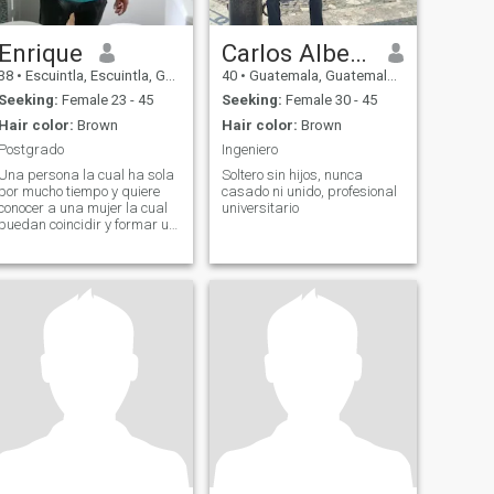
Enrique
Carlos Alberto
38
•
Escuintla, Escuintla, Guatemala
40
•
Guatemala, Guatemala, Guatemala
Seeking:
Female 23 - 45
Seeking:
Female 30 - 45
Hair color:
Brown
Hair color:
Brown
Postgrado
Ingeniero
Una persona la cual ha sola
Soltero sin hijos, nunca
por mucho tiempo y quiere
casado ni unido, profesional
conocer a una mujer la cual
universitario
puedan coincidir y formar un
futuro juntos