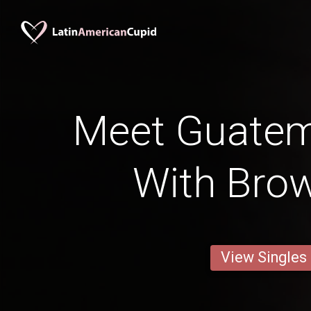
Meet Guate
With Brow
View Singles