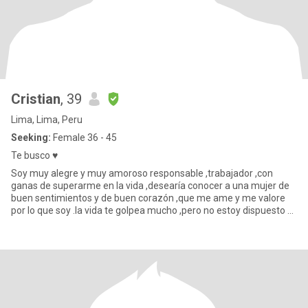
Cristian
, 39
Lima, Lima, Peru
Seeking:
Female 36 - 45
Te busco ♥️
Soy muy alegre y muy amoroso responsable ,trabajador ,con
ganas de superarme en la vida ,desearía conocer a una mujer de
buen sentimientos y de buen corazón ,que me ame y me valore
por lo que soy .la vida te golpea mucho ,pero no estoy dispuesto a
c