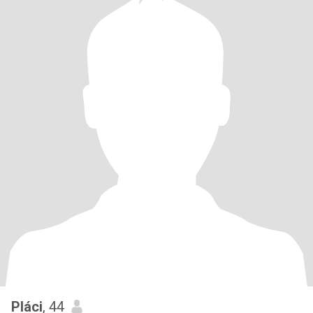
Pláci
, 44