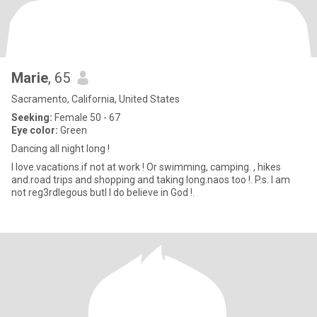
Marie
, 65
Sacramento, California, United States
Seeking:
Female 50 - 67
Eye color:
Green
Dancing all night long !
I love.vacations.if not at work ! Or swimming, camping. , hikes
and.road trips and shopping and taking long.naos too !. P.s. I am
not reg3rdlegous butI I do believe in God !.