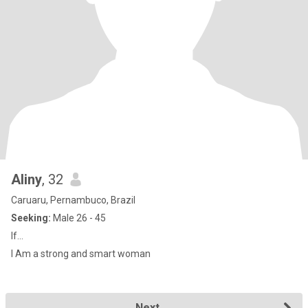
Aliny
, 32
Caruaru, Pernambuco, Brazil
Seeking:
Male 26 - 45
If…
I Am a strong and smart woman
Next