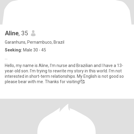
Aline
, 35
Garanhuns, Pernambuco, Brazil
Seeking:
Male 30 - 45
…
Hello, my name is Aline, I'm nurse and Brazilian and I have a 13-
year-old son. I'm trying to rewrite my story in this world. I'm not
interested in short-term relationships. My English is not good so
please bear with me. Thanks for visiting!🥰