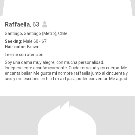
Raffaella
, 63
Santiago, Santiago (Metro), Chile
Seeking:
Male 60 - 67
Hair color:
Brown
Léeme con atención...
Soy una dama muy alegre, con mucha personalidad.
Independiente económicamente. Cuido mi salud y mi cuerpo. Me
encanta bailar. Me gusta mi nombre raffaella junto al cincuenta y
seis y me escribes en h o t m a i l para poder conversar. Me agrada
tod