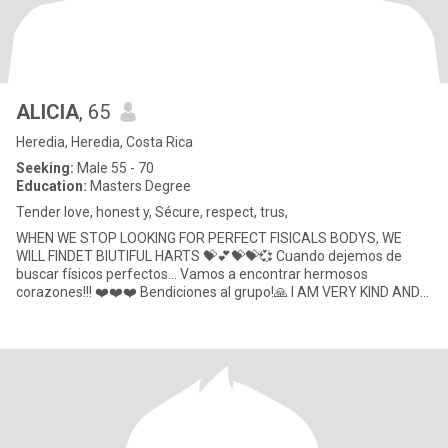
ALICIA
, 65
Heredia, Heredia, Costa Rica
Seeking:
Male 55 - 70
Education:
Masters Degree
Tender love, honest y, Sécure, respect, trus,
WHEN WE STOP LOOKING FOR PERFECT FISICALS BODYS, WE
WILL FINDET BIUTIFUL HARTS 💝💕💝💝💞 Cuando dejemos de
buscar físicos perfectos... Vamos a encontrar hermosos
corazones!!! ❤️❤️❤️ Bendiciones al grupo!🙏 I AM VERY KIND AND
SPECIAL Lady