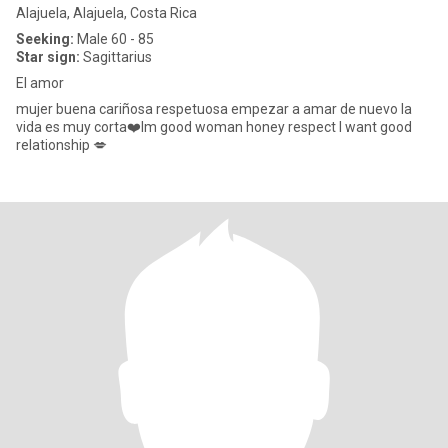
Alajuela, Alajuela, Costa Rica
Seeking:
Male 60 - 85
Star sign:
Sagittarius
El amor
mujer buena cariñosa respetuosa empezar a amar de nuevo la
vida es muy corta❤️Im good woman honey respect I want good
relationship 💋