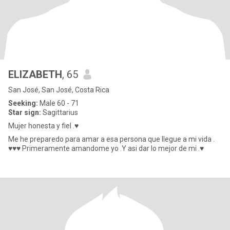
ELIZABETH
, 65
San José, San José, Costa Rica
Seeking:
Male 60 - 71
Star sign:
Sagittarius
Mujer honesta y fiel .♥️
Me he preparedo para amar a esa persona que llegue a mi vida .
♥️♥️♥️ Primeramente amandome yo .Y asi dar lo mejor de mi .♥️