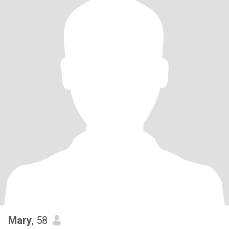
Mary
, 58