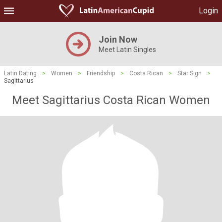
Login
Join Now
Meet Latin Singles
Latin Dating
>
Women
>
Friendship
>
Costa Rican
>
Star Sign
>
Sagittarius
Meet Sagittarius Costa Rican Women