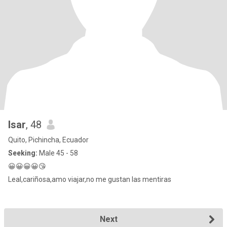
Isar
, 48
Quito, Pichincha, Ecuador
Seeking:
Male 45 - 58
😀😀😀😀😘
Leal,cariñosa,amo viajar,no me gustan las mentiras
Next