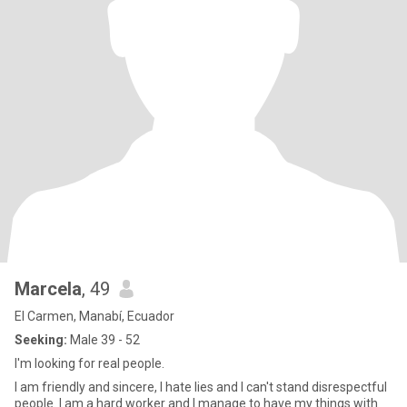
Marcela
, 49
El Carmen, Manabí, Ecuador
Seeking:
Male 39 - 52
I'm looking for real people.
I am friendly and sincere, I hate lies and I can't stand disrespectful
people. I am a hard worker and I manage to have my things with