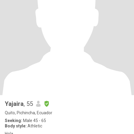
Yajaira
, 55
Quito, Pichincha, Ecuador
Seeking:
Male 45 - 65
Body style:
Athletic
Hola...