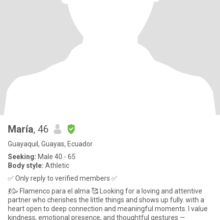
María
, 46
Guayaquil, Guayas, Ecuador
Seeking:
Male 40 - 65
Body style:
Athletic
✅ Only reply to verified members ✅
💃🥳 Flamenco para el alma 🥰 Looking for a loving and attentive
partner who cherishes the little things and shows up fully. with a
heart open to deep connection and meaningful moments. I value
kindness, emotional presence, and thoughtful gestures —