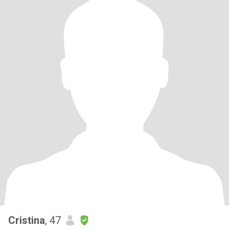
Cristina
, 47