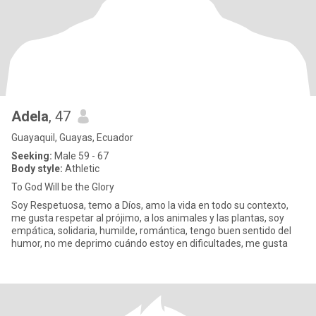
Adela
, 47
Guayaquil, Guayas, Ecuador
Seeking:
Male 59 - 67
Body style:
Athletic
To God Will be the Glory
Soy Respetuosa, temo a Díos, amo la vida en todo su contexto,
me gusta respetar al prójimo, a los animales y las plantas, soy
empática, solidaria, humilde, romántica, tengo buen sentido del
humor, no me deprimo cuándo estoy en dificultades, me gusta