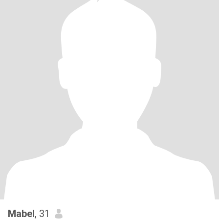
Mabel
, 31