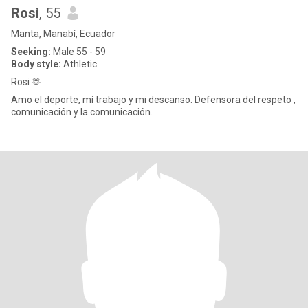
Rosi
, 55
Manta, Manabí, Ecuador
Seeking:
Male 55 - 59
Body style:
Athletic
Rosi 🫶
Amo el deporte, mí trabajo y mi descanso. Defensora del respeto ,
comunicación y la comunicación.