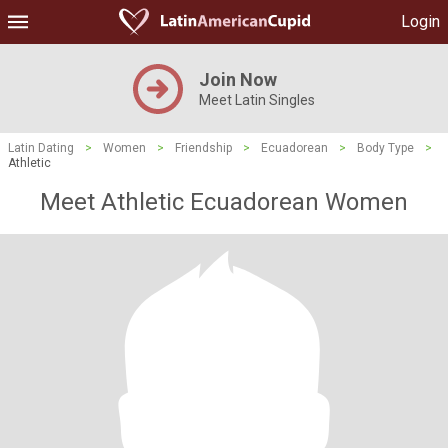
Login
Join Now
Meet Latin Singles
Latin Dating
>
Women
>
Friendship
>
Ecuadorean
>
Body Type
>
Athletic
Meet Athletic Ecuadorean Women