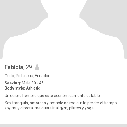
Fabiola
, 29
Quito, Pichincha, Ecuador
Seeking:
Male 30 - 45
Body style:
Athletic
Un quiero hombre que esté económicamente estable.
Soy tranquila, amorosa y amable no me gusta perder el tiempo
soy muy directa, me gusta ir al gym, pilates y yoga.