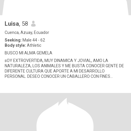
Luisa
, 58
Cuenca, Azuay, Ecuador
Seeking:
Male 44 - 62
Body style:
Athletic
BUSCO MI ALMA GEMELA
sOY EXTROVERTIDA, MUY DINAMICA Y JOVIAL, AMO LA
NATURALEZA, LOS ANIMALES Y ME BUSTA CONOCER GENTE DE
DIFERENTE CULTURA QUE APORTE A MI DESARROLLO
PERSONAL. DESEO CONOCER UN CABALLERO CON FINES
MATRIMONIALES Y ESTOY DISPUESTA A VIAJAR A OTRO PAIS
CON