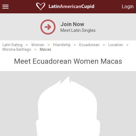
Login
Join Now
Meet Latin Singles
Latin Dating
>
Women
>
Friendship
>
Ecuadorean
>
Location
>
Morona-Santiago
>
Macas
Meet Ecuadorean Women Macas