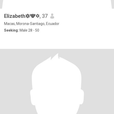
Elizabeth🔯🕎✡️
, 37
Macas, Morona-Santiago, Ecuador
Seeking:
Male 28 - 50