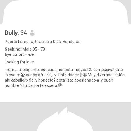
Dolly
, 34
Puerto Lempira, Gracias a Dios, Honduras
Seeking:
Male 35 - 70
Eye color:
Hazel
Looking for love
Tierna , inteligente, educada,honesta! fiel ,leal🤝 compasiva! cine
,playa 👙🏖️ cenas afuera , 🍷 tinto dance 💃 🤪 Muy divertida! estás
ahí caballero fiel y honesto? detallista apasionado🔥 y buen
hombre ? tu Dama te espera 🤭