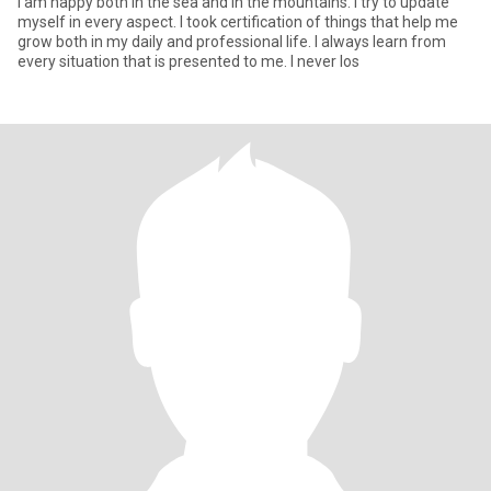
I am happy both in the sea and in the mountains. I try to update
myself in every aspect. I took certification of things that help me
grow both in my daily and professional life. I always learn from
every situation that is presented to me. I never los