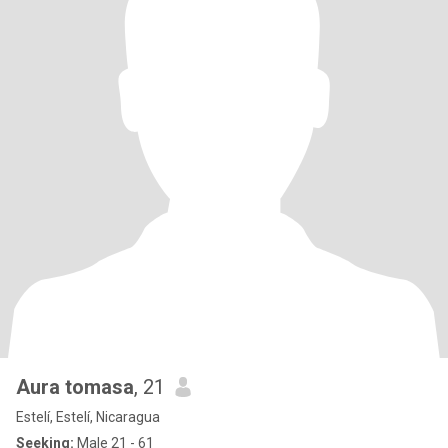
Aura tomasa
, 21
Estelí, Estelí, Nicaragua
Seeking:
Male 21 - 61