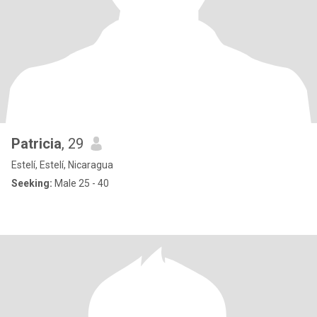
Patricia
, 29
Estelí, Estelí, Nicaragua
Seeking:
Male 25 - 40