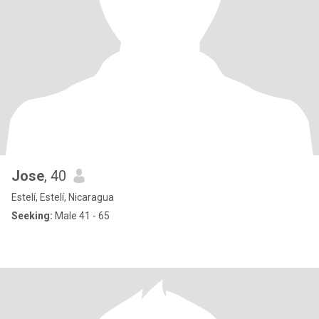
Jose
, 40
Estelí, Estelí, Nicaragua
Seeking:
Male 41 - 65