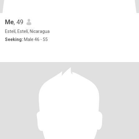
Me
, 49
Estelí, Estelí, Nicaragua
Seeking:
Male 46 - 55