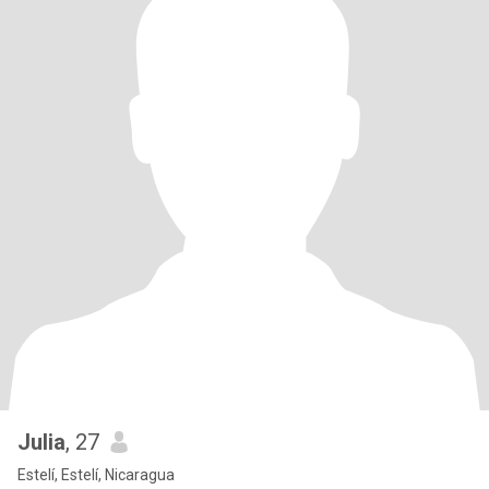
Julia
, 27
Estelí, Estelí, Nicaragua