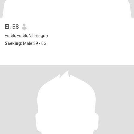
El
, 38
Estelí, Estelí, Nicaragua
Seeking:
Male 39 - 66