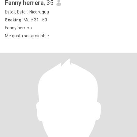
Fanny herrera
, 35
Estelí, Estelí, Nicaragua
Seeking:
Male 31 - 50
Fanny herrera
Me gusta ser amigable