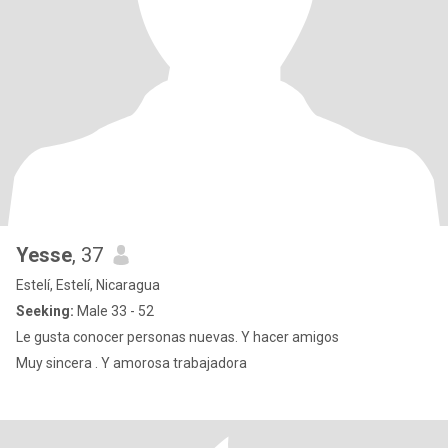
Yesse
, 37
Estelí, Estelí, Nicaragua
Seeking:
Male 33 - 52
Le gusta conocer personas nuevas. Y hacer amigos
Muy sincera . Y amorosa trabajadora