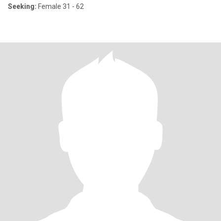
Seeking:
Female 31 - 62