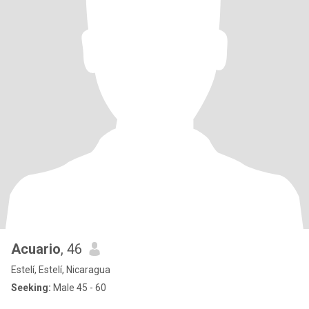
Acuario
, 46
Estelí, Estelí, Nicaragua
Seeking:
Male 45 - 60