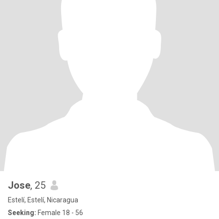
Jose
, 25
Estelí, Estelí, Nicaragua
Seeking:
Female 18 - 56