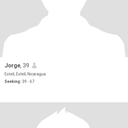
Jorge
, 39
Estelí, Estelí, Nicaragua
Seeking:
39 - 67