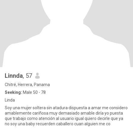
Linnda
, 57
Chitré, Herrera, Panama
Seeking:
Male 50 - 78
Linda
Soy una mujer soltera sin atadura dispuesta a amar me considero
amablemente cariñosa muy demasiado amable diría yo puesta
que trabajo como atención al usuario igual quiero decirle que ya
no soy una baby recuerden caballero cuan alguien me co