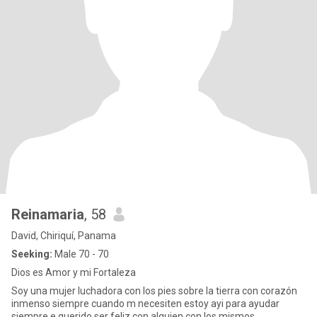
Reinamaria
, 58
David, Chiriquí, Panama
Seeking:
Male 70 - 70
Dios es Amor y mi Fortaleza
Soy una mujer luchadora con los pies sobre la tierra con corazón
inmenso siempre cuando m necesiten estoy ayi para ayudar
siempre e querido ser feliz con alguien con los mismos