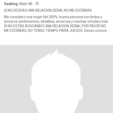
Seeking:
Male 48 - 70
SI NO DESEAS UNA RELACION SERIA, NO ME ESCRIBAS.
Me considero una mujer fiel 200%, buena persona con lindos y
sinceros sentimientos, detallsta, amorosa y muchas virtudes más.
SI NO ESTAS BUSCANDO UNA RELACION SERIAi, POR FAVOR NO
ME ESCRIBAS, NO TENGO TIEMPO PARA JUEGOS. Deseo conocer
a un hombre