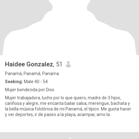
Haidee Gonzalez
, 51
Panamá, Panamá, Panama
Seeking:
Male 40 - 54
Mujer bendecida por Dios
Mujer trabajadora, lucho por lo que quiero, madre de 3 hijos,
cariñosa y alegre, me encanta bailar salsa, merengue, bachata y
la bella música folclórica de mi Panamá, el típico. Me gusta hacer
y ver deportes, ir de paseo a la playa, acampar, amo la