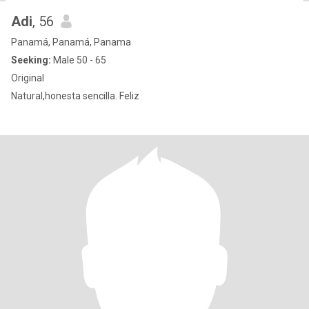
Adi
, 56
Panamá, Panamá, Panama
Seeking:
Male 50 - 65
Original
Natural,honesta sencilla. Feliz