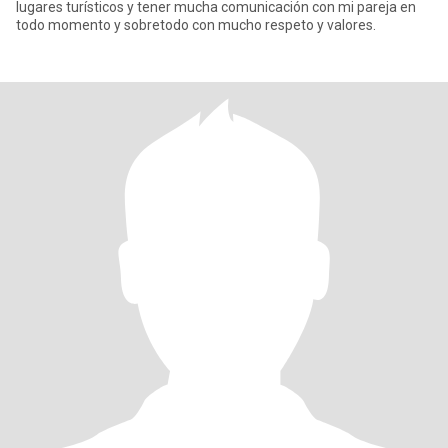
lugares turísticos y tener mucha comunicación con mi pareja en
todo momento y sobretodo con mucho respeto y valores.