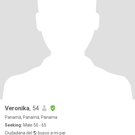
Veronika
, 54
Panamá, Panamá, Panama
Seeking:
Male 50 - 65
Ciudadana del 🌎 busco a mi par