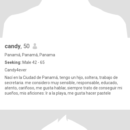
candy
, 50
Panamá, Panamá, Panama
Seeking:
Male 42 - 65
Candy4ever
Nací en la Ciudad de Panamá, tengo un hijo, soltera, trabajo de
secretaria. me considero muy sensible, responsable, educado,
atento, cariñoso, me gusta hablar, siempre trato de conseguir mi
sueños, mis aficiones: Ir a la playa, me gusta hacer pastele