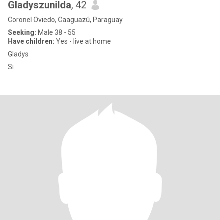
Gladyszunilda
, 42
Coronel Oviedo, Caaguazú, Paraguay
Seeking:
Male 38 - 55
Have children:
Yes - live at home
Gladys
Si