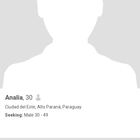
Analia
, 30
Ciudad del Este, Alto Paraná, Paraguay
Seeking:
Male 30 - 49