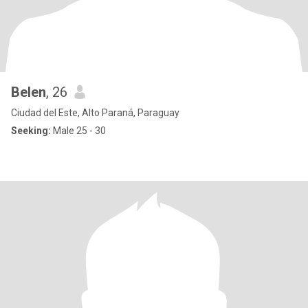
Belen
, 26
Ciudad del Este, Alto Paraná, Paraguay
Seeking:
Male 25 - 30