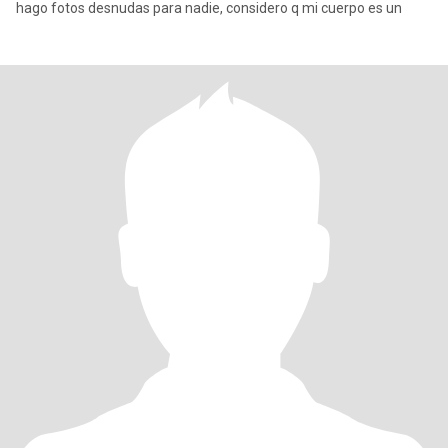
hago fotos desnudas para nadie, considero q mi cuerpo es un