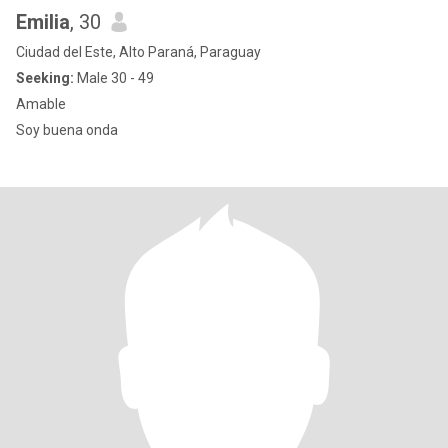
Emilia
, 30
Ciudad del Este, Alto Paraná, Paraguay
Seeking:
Male 30 - 49
Amable
Soy buena onda