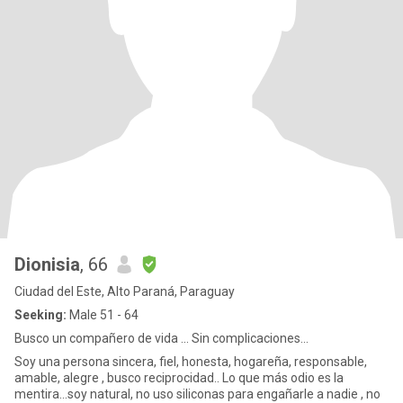
Dionisia
, 66
Ciudad del Este, Alto Paraná, Paraguay
Seeking:
Male 51 - 64
Busco un compañero de vida ... Sin complicaciones...
Soy una persona sincera, fiel, honesta, hogareña, responsable,
amable, alegre , busco reciprocidad.. Lo que más odio es la
mentira...soy natural, no uso siliconas para engañarle a nadie , no