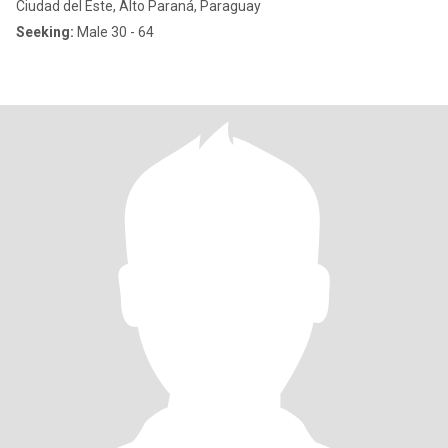
Ciudad del Este, Alto Paraná, Paraguay
Seeking:
Male 30 - 64