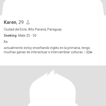
Karen
, 29
Ciudad del Este, Alto Paraná, Paraguay
Seeking:
Male 25 - 50
Ka
actualmente estoy enseñando inglés en la primaria, tengo
muchas ganas de interactuar e intercambiar culturas ✨️🙌💫.