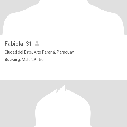
Fabiola
, 31
Ciudad del Este, Alto Paraná, Paraguay
Seeking:
Male 29 - 50