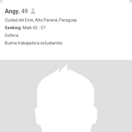
Angy
, 49
Ciudad del Este, Alto Paraná, Paraguay
Seeking:
Male 42 - 57
Soltera.
Buena trabajadora estudiantes