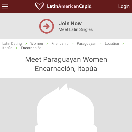
Login
Join Now
Meet Latin Singles
Latin Dating
>
Women
>
Friendship
>
Paraguayan
>
Location
>
Itapúa
>
Encarnación
Meet Paraguayan Women
Encarnación, Itapúa