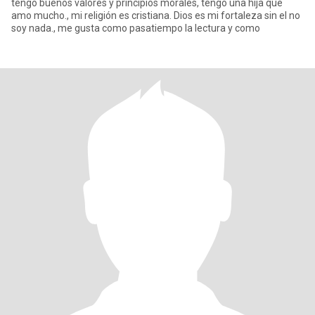
tengo buenos valores y principios morales, tengo una hija que
amo mucho., mi religión es cristiana. Dios es mi fortaleza sin el no
soy nada., me gusta como pasatiempo la lectura y como