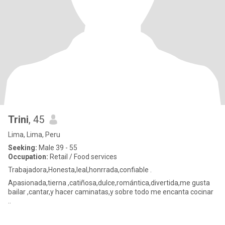
Trini
, 45
Lima, Lima, Peru
Seeking:
Male 39 - 55
Occupation:
Retail / Food services
Trabajadora,Honesta,leal,honrrada,confiable .
Apasionada,tierna ,catiñosa,dulce,romántica,divertida,me gusta
bailar ,cantar,y hacer caminatas,y sobre todo me encanta cocinar
..