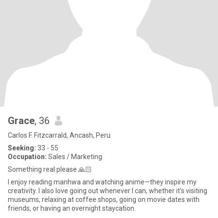
Grace
, 36
Carlos F. Fitzcarrald, Ancash, Peru
Seeking:
33 - 55
Occupation:
Sales / Marketing
Something real please 🙏🏻
I enjoy reading manhwa and watching anime—they inspire my
creativity. I also love going out whenever I can, whether it’s visiting
museums, relaxing at coffee shops, going on movie dates with
friends, or having an overnight staycation.