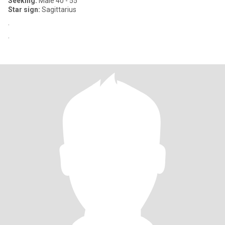
Seeking:
Male 40 - 55
Star sign:
Sagittarius
.
.