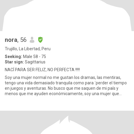
nora
, 56
Trujillo, La Libertad, Peru
Seeking:
Male 58 - 75
Star sign:
Sagittarius
NACÍ PARA SER FELIZ, NO PERFECTA !!!!!
Soy una mujer normal no me gustan los dramas, las mentiras,
tengo una vida demasiado tranquila como para ´perder el tiempo
en juegos y aventuras. No busco que me saquen de mi país y
menos que me ayuden económicamente, soy una mujer que
siempre traba