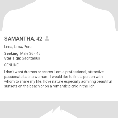
SAMANTHA
, 42
Lima, Lima, Peru
Seeking:
Male 36 - 45
Star sign:
Sagittarius
GENUINE
I don't want dramas or scams. I am a professional, attractive,
passionate Latina woman... I would like to find a person with
whom to share my life. I love nature especially admiring beautiful
sunsets on the beach or on a romantic picnic in the ligh