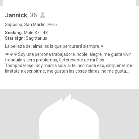
Jannick
, 36
Saposoa, San Martín, Peru
Seeking:
Male 37 - 48
Star sign:
Sagittarius
La belleza del alma, es la que perdurará siempre.⚘
🌹🌹🌹Soy una persona trabajadora, noble, alegre, me gusta vivir
tranquila y cero problemas, fiel creyente de mi Dios
Todopoderoso. Soy mamá sola, si te incomoda eso, simplemente
limitate a escribirme, me gustan las cosas claras, no me gusta
hacer p