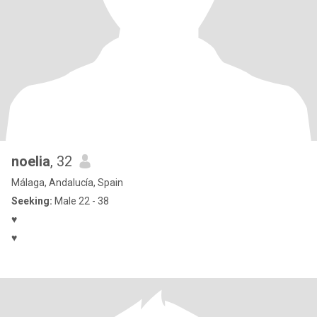
noelia
, 32
Málaga, Andalucía, Spain
Seeking:
Male 22 - 38
♥️
♥️