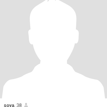
soya
, 38