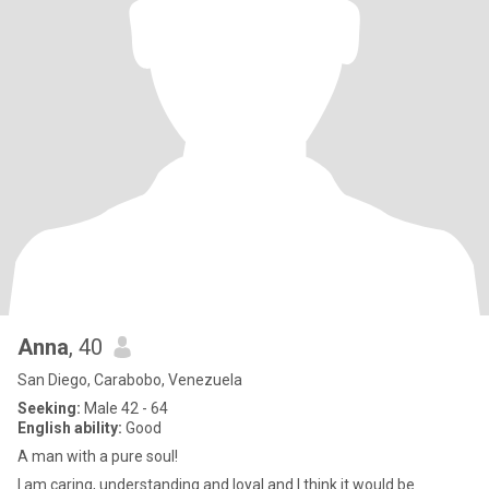
Anna
, 40
San Diego, Carabobo, Venezuela
Seeking:
Male 42 - 64
English ability:
Good
A man with a pure soul!
I am caring, understanding and loyal and I think it would be