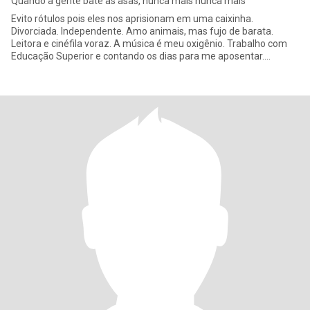
Quando a gente bate as asas, nunca mais nunca mais
Evito rótulos pois eles nos aprisionam em uma caixinha.
Divorciada. Independente. Amo animais, mas fujo de barata.
Leitora e cinéfila voraz. A música é meu oxigênio. Trabalho com
Educação Superior e contando os dias para me aposentar.
Golpistas e a