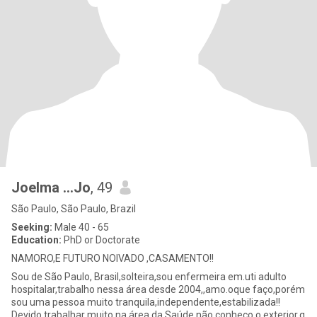
Joelma ...Jo
, 49
São Paulo, São Paulo, Brazil
Seeking:
Male 40 - 65
Education:
PhD or Doctorate
NAMORO,E FUTURO NOIVADO ,CASAMENTO!!
Sou de São Paulo, Brasil,solteira,sou enfermeira em.uti adulto
hospitalar,trabalho nessa área desde 2004,,amo.oque faço,porém
sou uma pessoa muito tranquila,independente,estabilizada!!
Devido trabalhar muito na área da Saúde,não conheço o exterior,q