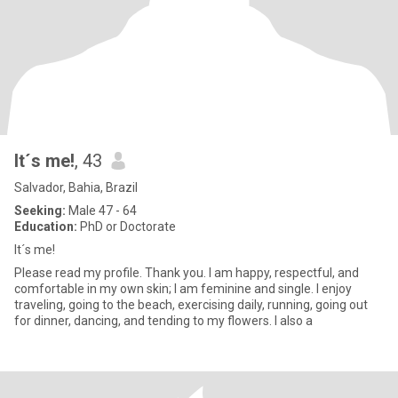
It´s me!
, 43
Salvador, Bahia, Brazil
Seeking:
Male 47 - 64
Education:
PhD or Doctorate
It´s me!
Please read my profile. Thank you. I am happy, respectful, and
comfortable in my own skin; I am feminine and single. I enjoy
traveling, going to the beach, exercising daily, running, going out
for dinner, dancing, and tending to my flowers. I also a