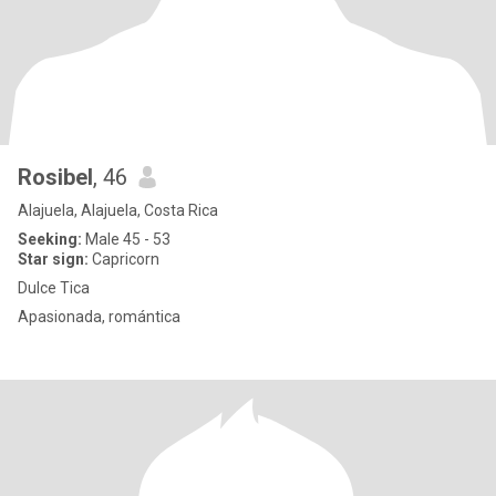
Rosibel
, 46
Alajuela, Alajuela, Costa Rica
Seeking:
Male 45 - 53
Star sign:
Capricorn
Dulce Tica
Apasionada, romántica