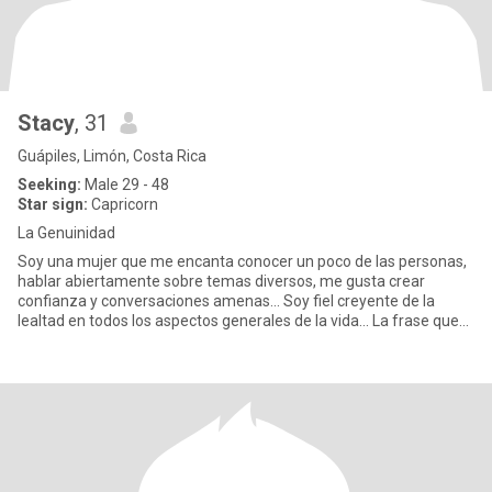
Stacy
, 31
Guápiles, Limón, Costa Rica
Seeking:
Male 29 - 48
Star sign:
Capricorn
La Genuinidad
Soy una mujer que me encanta conocer un poco de las personas,
hablar abiertamente sobre temas diversos, me gusta crear
confianza y conversaciones amenas... Soy fiel creyente de la
lealtad en todos los aspectos generales de la vida... La frase que
más