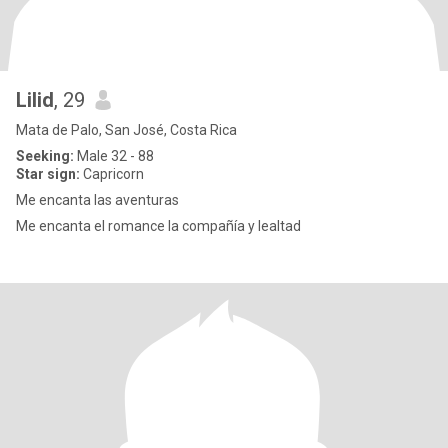
Lilid
, 29
Mata de Palo, San José, Costa Rica
Seeking:
Male 32 - 88
Star sign:
Capricorn
Me encanta las aventuras
Me encanta el romance la compañía y lealtad