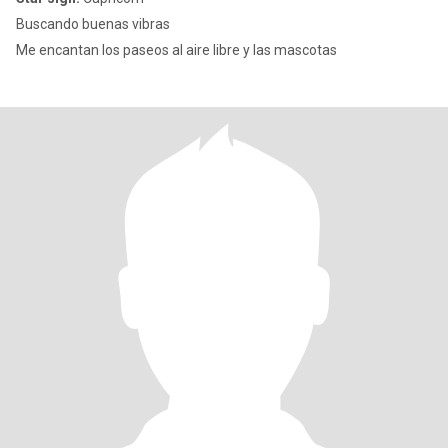
Buscando buenas vibras
Me encantan los paseos al aire libre y las mascotas