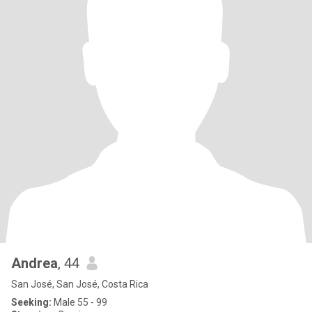
Andrea
, 44
San José, San José, Costa Rica
Seeking:
Male 55 - 99