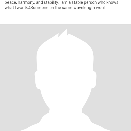
peace, harmony, and stability. I am a stable person who knows
what I want😉Someone on the same wavelength woul