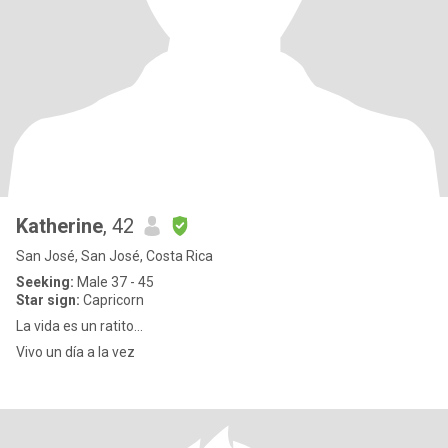
Katherine
, 42
San José, San José, Costa Rica
Seeking:
Male 37 - 45
Star sign:
Capricorn
La vida es un ratito...
Vivo un día a la vez