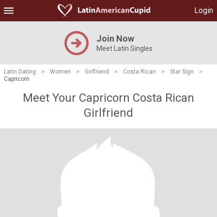
Login
Join Now
Meet Latin Singles
Latin Dating
>
Women
>
Girlfriend
>
Costa Rican
>
Star Sign
>
Capricorn
Meet Your Capricorn Costa Rican
Girlfriend