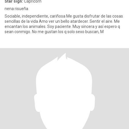
Star sign:
Capricorn
nena risueña
Sociable, independiente, cariñosa Me gusta disfrutar de las cosas
sencillas de la vida Amo ver un bello atardecer. Sentir el aire. Me
encantan los animales. Soy paciente. Muy sincera y así espero q
sean conmigo. No me gustan los q solo sexo buscan, M