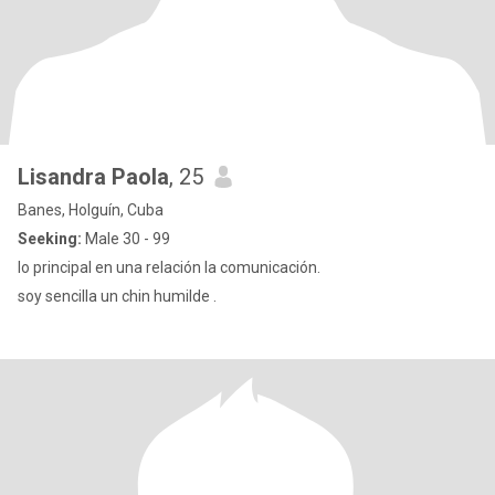
Lisandra Paola
, 25
Banes, Holguín, Cuba
Seeking:
Male 30 - 99
lo principal en una relación la comunicación.
soy sencilla un chin humilde .