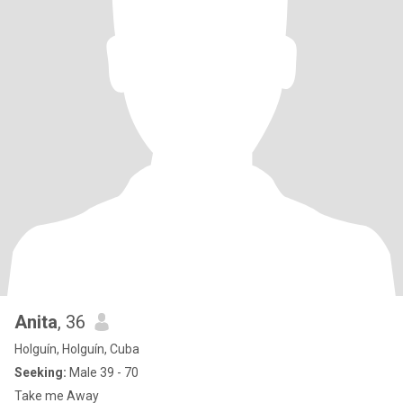
Anita
, 36
Holguín, Holguín, Cuba
Seeking:
Male 39 - 70
Take me Away