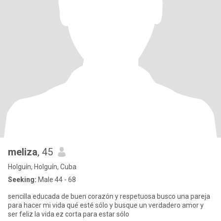
meliza
, 45
Holguín, Holguín, Cuba
Seeking:
Male 44 - 68
sencilla educada de buen corazón y respetuosa busco una pareja
para hacer mi vida qué esté sólo y busque un verdadero amor y
ser feliz la vida ez corta para estar sólo