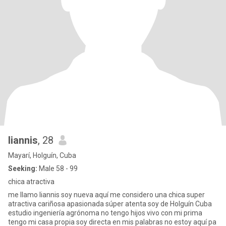
liannis
, 28
Mayarí, Holguín, Cuba
Seeking:
Male 58 - 99
chica atractiva
me llamo liannis soy nueva aquí me considero una chica super
atractiva cariñosa apasionada súper atenta soy de Holguín Cuba
estudio ingeniería agrónoma no tengo hijos vivo con mi prima
tengo mi casa propia soy directa en mis palabras no estoy aquí pa