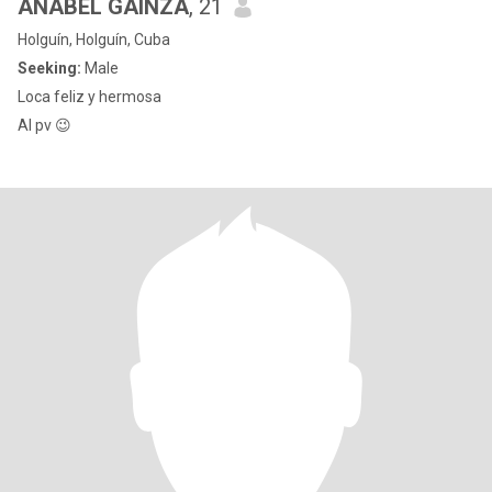
ANABEL GAINZA
, 21
Holguín, Holguín, Cuba
Seeking:
Male
Loca feliz y hermosa
Al pv 😉