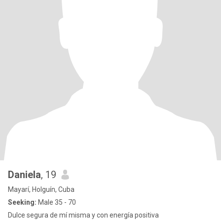
Daniela
, 19
Mayarí, Holguín, Cuba
Seeking:
Male 35 - 70
Dulce segura de mí misma y con energía positiva