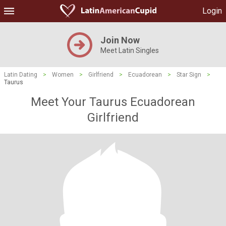
Login
Join Now
Meet Latin Singles
Latin Dating
>
Women
>
Girlfriend
>
Ecuadorean
>
Star Sign
>
Taurus
Meet Your Taurus Ecuadorean
Girlfriend