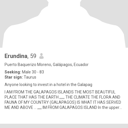
Erundina
, 59
Puerto Baquerizo Moreno, Galápagos, Ecuador
Seeking:
Male 30 - 83
Star sign:
Taurus
Anyone looking to invest in a hotel in the Galapag
I AM FROM THE GALAPAGOS ISLANDS THE MOST BEAUTIFUL
PLACE THAT HAS THE EARTH ,,,,,, THE CLIMATE THE FLORA AND
FAUNA OF MY COUNTRY (GALAPAGOS) IS WHAT IT HAS SERVED
ME AND ABOVE ... ,,,,, IM FROM GALAPAGOS ISLAND In the upper
part of Santa Cruz Island,