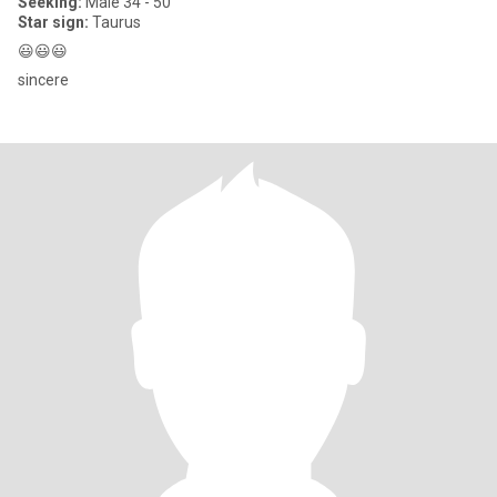
Seeking:
Male 34 - 50
Star sign:
Taurus
😃😃😃
sincere