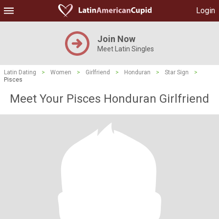
Login
Join Now
Meet Latin Singles
Latin Dating
>
Women
>
Girlfriend
>
Honduran
>
Star Sign
>
Pisces
Meet Your Pisces Honduran Girlfriend