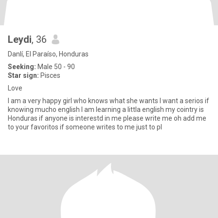
Leydi
, 36
Danlí, El Paraíso, Honduras
Seeking:
Male 50 - 90
Star sign:
Pisces
Love
I am a very happy girl who knows what she wants l want a serios if
knowing mucho english l am learning a littla english my cointry is
Honduras if anyone is interestd in me please write me oh add me
to your favoritos if someone writes to me just to pl