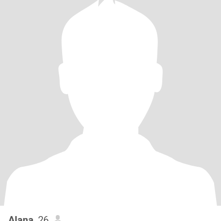
Alana
, 26