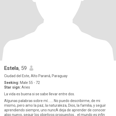
Estela
, 59
Ciudad del Este, Alto Paraná, Paraguay
Seeking:
Male 55 - 72
Star sign:
Aries
La vida es buena si se sabe llevar entre dos.
Algunas palabras sobre mí....... No puedo describirme, de mi
mismo, pero amo la paz, la naturaleza, Dios, la familia, y seguir
aprendiendo siempre, uno nuncA deja de aprender de conocer
algo nuevo, seguir los objetivos propuestos... el mundo es infin