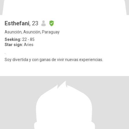
Esthefani
, 23
Asunción, Asunción, Paraguay
Seeking:
22 - 85
Star sign:
Aries
.
Soy divertida y con ganas de vivir nuevas experiencias.