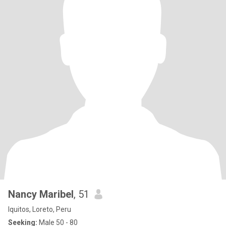
Nancy Maribel
, 51
Iquitos, Loreto, Peru
Seeking:
Male 50 - 80