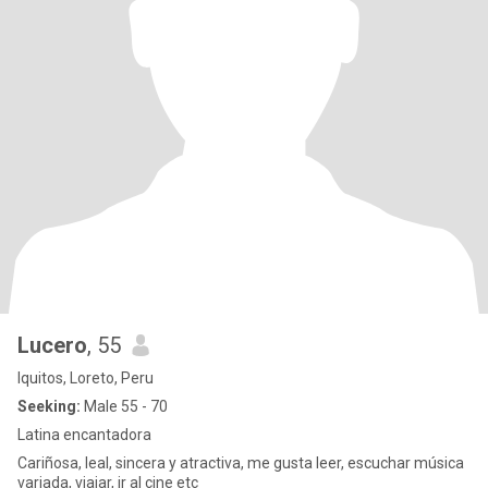
Lucero
, 55
Iquitos, Loreto, Peru
Seeking:
Male 55 - 70
Latina encantadora
Cariñosa, leal, sincera y atractiva, me gusta leer, escuchar música
variada, viajar, ir al cine etc