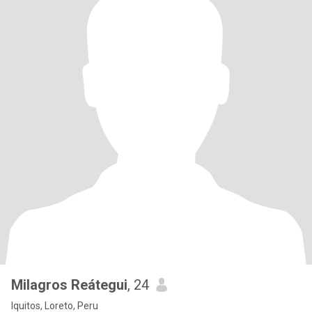
Milagros Reátegui
, 24
Iquitos, Loreto, Peru