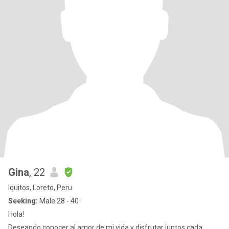
Gina
, 22
Iquitos, Loreto, Peru
Seeking:
Male 28 - 40
Hola!
Deseando conocer al amor de mi vida y disfrutar juntos cada