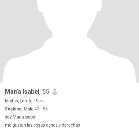
María Isabel
, 55
Iquitos, Loreto, Peru
Seeking:
Male 41 - 55
soy María Isabel
me gustan las cosas echas y derechas