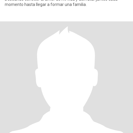
momento hasta llegar a formar una familia.