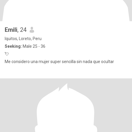
Emili
, 24
Iquitos, Loreto, Peru
Seeking:
Male 25 - 36
💘
Me considero una mujer super sencilla sin nada que ocultar