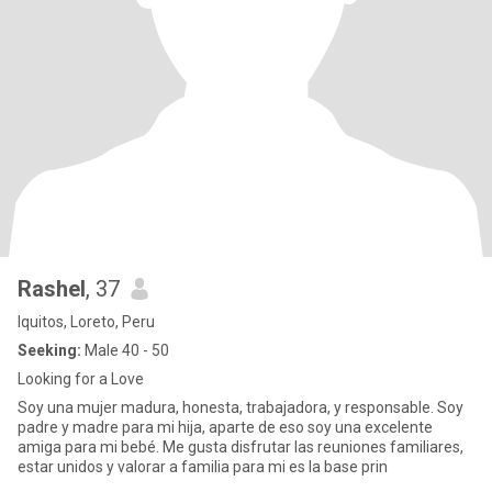
Rashel
, 37
Iquitos, Loreto, Peru
Seeking:
Male 40 - 50
Looking for a Love
Soy una mujer madura, honesta, trabajadora, y responsable. Soy
padre y madre para mi hija, aparte de eso soy una excelente
amiga para mi bebé. Me gusta disfrutar las reuniones familiares,
estar unidos y valorar a familia para mi es la base prin