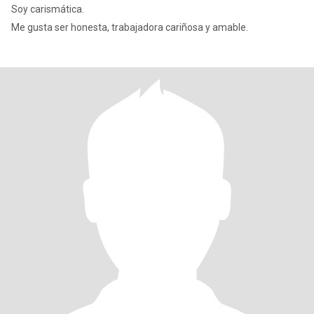
Soy carismática.
Me gusta ser honesta, trabajadora cariñosa y amable.