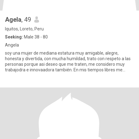
Agela
, 49
Iquitos, Loreto, Peru
Seeking:
Male 38 - 80
Angela
soy una mujer de mediana estatura muy amigable, alegre,
honesta y divertida, con mucha humildad, trato con respeto a las
personas porque asi deseo que me traten, me considero muy
trabajodra e innovaadora también. En mis tiempos libres me
gusta sembra