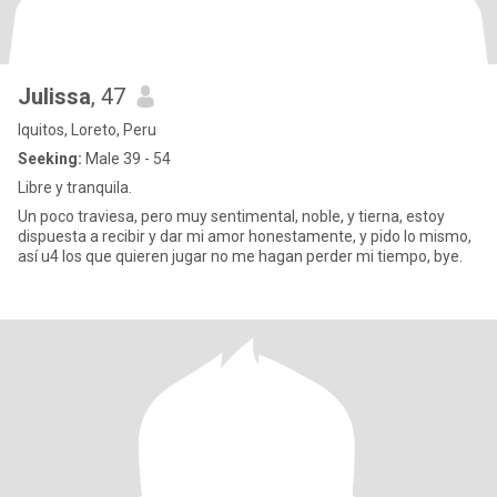
Julissa
, 47
Iquitos, Loreto, Peru
Seeking:
Male 39 - 54
Libre y tranquila.
Un poco traviesa, pero muy sentimental, noble, y tierna, estoy
dispuesta a recibir y dar mi amor honestamente, y pido lo mismo,
así u4 los que quieren jugar no me hagan perder mi tiempo, bye.