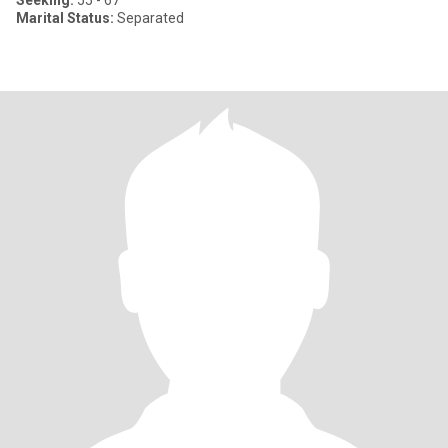
Seeking:
55 - 67
Marital Status:
Separated