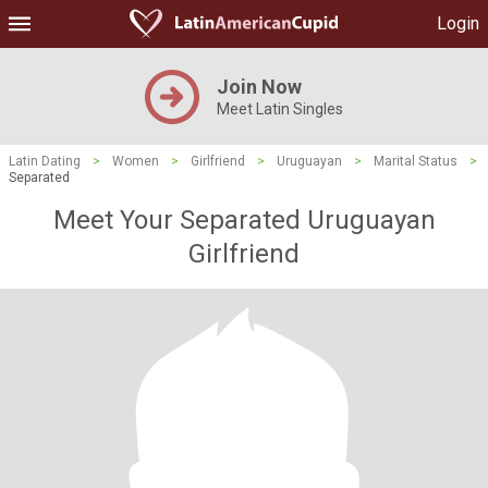
Login
Join Now
Meet Latin Singles
Latin Dating
>
Women
>
Girlfriend
>
Uruguayan
>
Marital Status
>
Separated
Meet Your Separated Uruguayan
Girlfriend