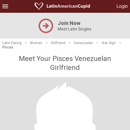
Login
Join Now
Meet Latin Singles
Latin Dating
>
Women
>
Girlfriend
>
Venezuelan
>
Star Sign
>
Pisces
Meet Your Pisces Venezuelan
Girlfriend