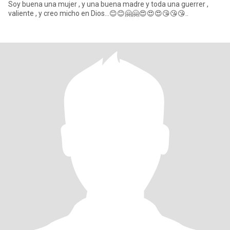
Soy buena una mujer , y una buena madre y toda una guerrer ,
valiente , y creo micho en Dios...😊😊🤗🤗😍😍😍😘😘😘..