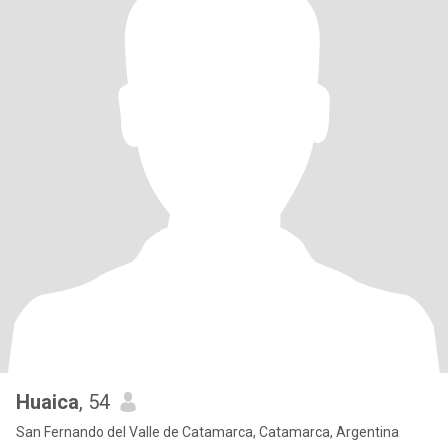
Huaica
, 54
San Fernando del Valle de Catamarca, Catamarca, Argentina