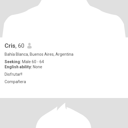
Cris
, 60
Bahía Blanca, Buenos Aires, Argentina
Seeking:
Male 60 - 64
English ability:
None
Disfrutar!!
Compañera