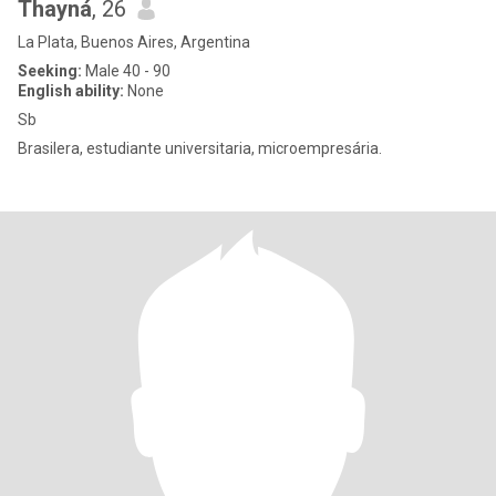
Thayná
, 26
La Plata, Buenos Aires, Argentina
Seeking:
Male 40 - 90
English ability:
None
Sb
Brasilera, estudiante universitaria, microempresária.