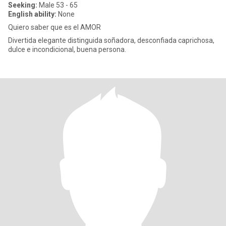
Seeking:
Male 53 - 65
English ability:
None
Quiero saber que es el AMOR
Divertida elegante distinguida soñadora, desconfiada caprichosa,
dulce e incondicional, buena persona.