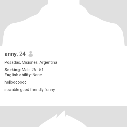
anny
, 24
Posadas, Misiones, Argentina
Seeking:
Male 26 - 51
English ability:
None
hellooooooo
sociable good friendly funny