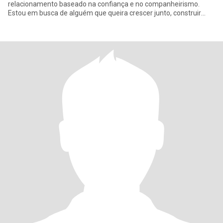
relacionamento baseado na confiança e no companheirismo.
Estou em busca de alguém que queira crescer junto, construir
uma história ve