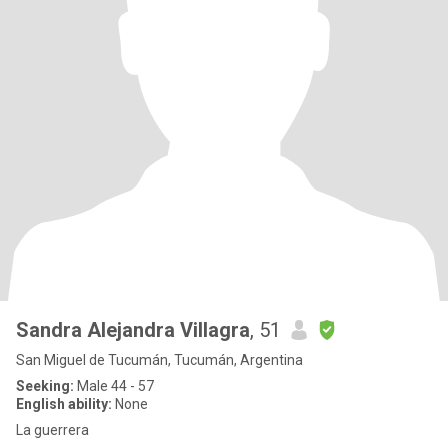
Sandra Alejandra Villagra
, 51
San Miguel de Tucumán, Tucumán, Argentina
Seeking:
Male 44 - 57
English ability:
None
La guerrera