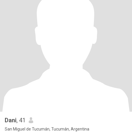
Dani
, 41
San Miguel de Tucumán, Tucumán, Argentina