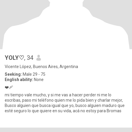
YOLY♡
, 34
Vicente López, Buenos Aires, Argentina
Seeking:
Male 29 - 75
English ability:
None
❤️‍🩹
mi tiempo vale mucho, y si me vas a hacer perder ni me lo
escribas, paso mi teléfono quien me lo pida bien y charlar mejor,
Busco alguien que busca igual que yo, busco alguien maduro que
esté seguro lo que quiere en su vida, acá no estoy para Bromas