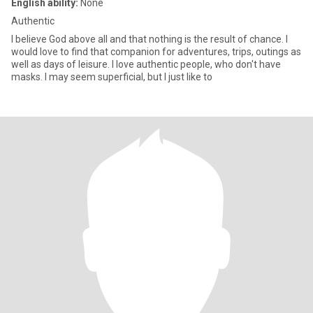
English ability:
None
Authentic
I believe God above all and that nothing is the result of chance. I
would love to find that companion for adventures, trips, outings as
well as days of leisure. I love authentic people, who don't have
masks. I may seem superficial, but I just like to