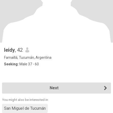
leidy
, 42
Famaillá, Tucumán, Argentina
Seeking:
Male 37 - 60
Next
You might also be interested in:
San Miguel de Tucumán