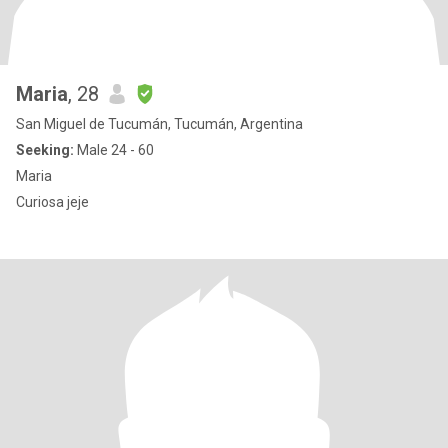
Maria
, 28
San Miguel de Tucumán, Tucumán, Argentina
Seeking:
Male 24 - 60
Maria
Curiosa jeje