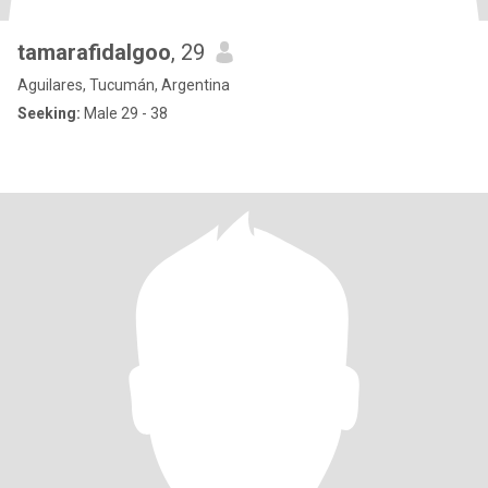
tamarafidalgoo
, 29
Aguilares, Tucumán, Argentina
Seeking:
Male 29 - 38