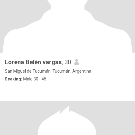
Lorena Belén vargas
, 30
San Miguel de Tucumán, Tucumán, Argentina
Seeking:
Male 30 - 45