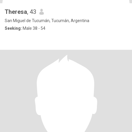
Theresa
, 43
San Miguel de Tucumán, Tucumán, Argentina
Seeking:
Male 38 - 54