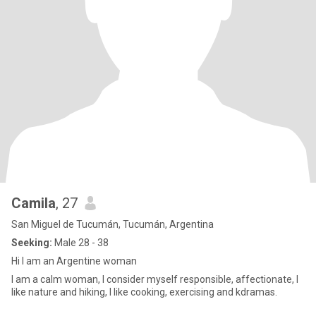
Camila
, 27
San Miguel de Tucumán, Tucumán, Argentina
Seeking:
Male 28 - 38
Hi I am an Argentine woman
I am a calm woman, I consider myself responsible, affectionate, I
like nature and hiking, I like cooking, exercising and kdramas.