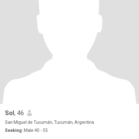
Sol
, 46
San Miguel de Tucumán, Tucumán, Argentina
Seeking:
Male 40 - 55