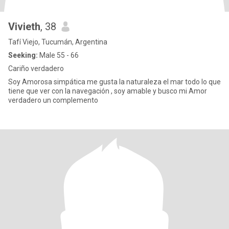
Vivieth
, 38
Tafí Viejo, Tucumán, Argentina
Seeking:
Male 55 - 66
Cariño verdadero
Soy Amorosa simpática me gusta la naturaleza el mar todo lo que
tiene que ver con la navegación , soy amable y busco mi Amor
verdadero un complemento