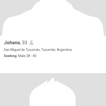
Johana
, 33
San Miguel de Tucumán, Tucumán, Argentina
Seeking:
Male 28 - 40